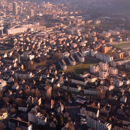
Dienstleistungen
Marktplatz
Kundenportal
Über uns
Blogs
FAQ
Kostenlose Immobilienbewertung
Portal Login
Karriere
Immobilienwerte neu denken: Digital.
Persönlich. Inhabergeführt.
Kontakt
Allgemeine Geschäftsbedingungen
Datenschutzerklärung
©
2026
BEWERA