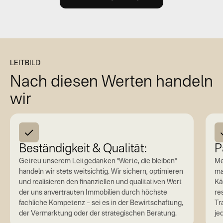
LEITBILD
Nach diesen Werten handeln
wir
Beständigkeit & Qualität:
P
Getreu unserem Leitgedanken "Werte, die bleiben"
Me
handeln wir stets weitsichtig. Wir sichern, optimieren
ma
und realisieren den finanziellen und qualitativen Wert
Kä
der uns anvertrauten Immobilien durch höchste
re
fachliche Kompetenz – sei es in der Bewirtschaftung,
Tr
der Vermarktung oder der strategischen Beratung.
je